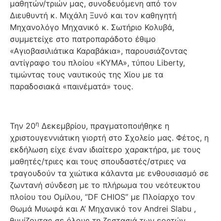
μαθητών/τριών μας, συνοδευόμενη από τον
Διευθυντή κ. Μιχάλη Ξυνό και τον καθηγητή
Μηχανολόγο Μηχανικό κ. Σωτήριο Κολυβά,
συμμετείχε στο πατροπαράδοτο έθιμο
«Αγιοβασιλιάτικα Καραβάκια», παρουσιάζοντας
αντίγραφο του πλοίου «ΚΥΜΑ», τύπου Liberty,
τιμώντας τους ναυτικούς της Χίου με τα
παραδοσιακά «παινέματά» τους.
η
Την 20
Δεκεμβρίου, πραγματοποιήθηκε η
χριστουγεννιάτικη γιορτή στο Σχολείο μας. Φέτος, η
εκδήλωση είχε έναν ιδιαίτερο χαρακτήρα, με τους
μαθητές/τριες και τους σπουδαστές/στριες να
τραγουδούν τα χιώτικα κάλαντα με ενθουσιασμό σε
ζωντανή σύνδεση με το πλήρωμα του νεότευκτου
πλοίου του Ομίλου, “DF CHIOS” με Πλοίαρχο τον
Θωμά Μυωφά και Α’ Μηχανικό τον Andrei Slabu ,
θυμίζοντας σε όλους τη ζεστασιά των εορτών.